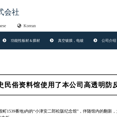
式会社
nese
Korean
功能性板材＆膜材
真空镀膜，电镀
公司介绍
史民俗资料馆使用了本公司高透明防
殿町1539番地)内的“小津安二郎松阪纪念馆”，伴随馆内的翻